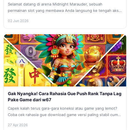
Selamat datang di arena Midnight Marauder, sebuah
permainan slot yang membawa Anda langsung ke tengah aksi
resmis9s9 perampokan malam yang...
02 Jun 2026
Gak Nyangka! Cara Rahasia Gue Push Rank Tanpa Lag
Pake Game dari w67
Capek kalah terus gara-gara koneksi atau game yang lemot?
Coba cek rahasia gue download game versi paling stabil cuma
di...
27 Apr 2026