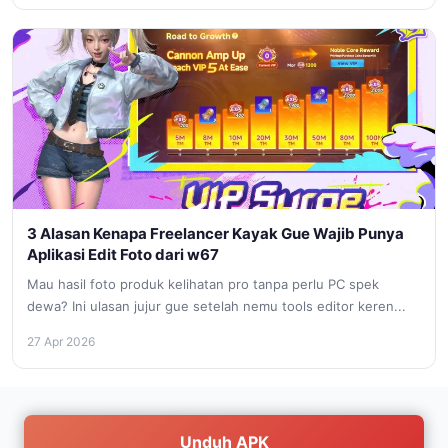
3 Alasan Kenapa Freelancer Kayak Gue Wajib Punya
Aplikasi Edit Foto dari w67
Mau hasil foto produk kelihatan pro tanpa perlu PC spek
dewa? Ini ulasan jujur gue setelah nemu tools editor keren...
27 Apr 2026
Unduh APK