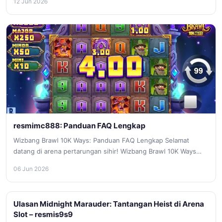
12 Jun 2026
resmimc888: Panduan FAQ Lengkap
Wizbang Brawl 10K Ways: Panduan FAQ Lengkap Selamat
datang di arena pertarungan sihir! Wizbang Brawl 10K Ways
dari ReelPlay membawa...
06 Jun 2026
Ulasan Midnight Marauder: Tantangan Heist di Arena
Slot – resmis9s9