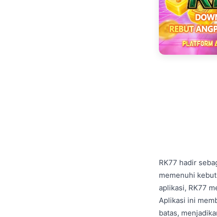
RK77 hadir sebag
memenuhi kebutuh
aplikasi, RK77 m
Aplikasi ini mem
batas, menjadika