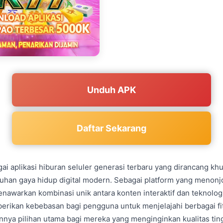
Unduh APK
Daftar Sekarang
ai aplikasi hiburan seluler generasi terbaru yang dirancang kh
an gaya hidup digital modern. Sebagai platform yang menonjo
enawarkan kombinasi unik antara konten interaktif dan teknolog
berikan kebebasan bagi pengguna untuk menjelajahi berbagai fi
nnya pilihan utama bagi mereka yang menginginkan kualitas tin